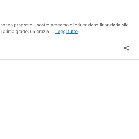
hanno proposto il nostro percorso di educazione finanziaria alle
Un
 di primo grado: un grazie …
Leggi tutto
altro
anno
scolastico
si
è
concluso…