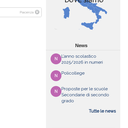
Piacenza
News
L’anno scolastico
N
2025/2026 in numeri
Policollege
N
Proposte per le scuole
N
Secondarie di secondo
grado
Tutte le news