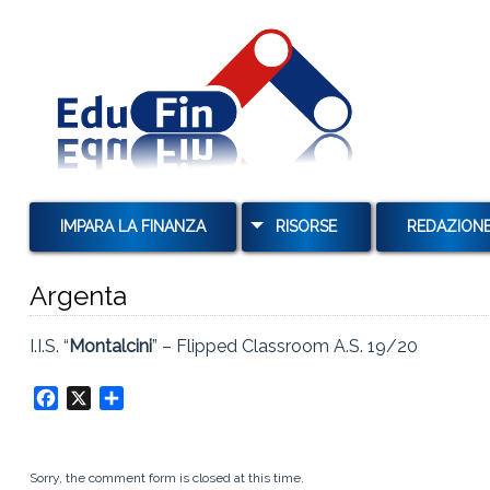
IMPARA LA FINANZA
RISORSE
REDAZION
MUTUI
Argenta
TAN E TAEG
I.I.S. “
Montalcini
” – Flipped Classroom A.S. 19/20
TASSI E USURA
TASSI DI INTERESSE E
Facebook
X
Condividi
CAPITALIZZAZIONE
OBBLIGAZIONI
Sorry, the comment form is closed at this time.