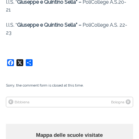
I.I.S. “
Giuseppe e Quintino Sella” –
PoliCollege A.S.20-
21
I.I.S. “
Giuseppe e Quintino Sella” –
PoliCollege A.S. 22-
23
Facebook
X
Condividi
Sorry, the comment form is closed at this time.
Bibbiena
Bologna
Mappa delle scuole visitate