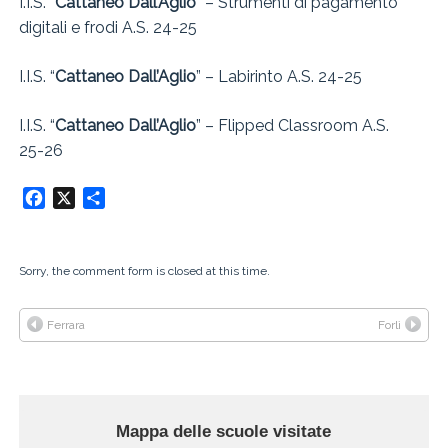
I.I.S. “
Cattaneo Dall’Aglio
” – Strumenti di pagamento
digitali e frodi A.S. 24-25
I.I.S. “
Cattaneo Dall’Aglio
” – Labirinto A.S. 24-25
I.I.S. “
Cattaneo Dall’Aglio
” – Flipped Classroom A.S.
25-26
Facebook
X
Condividi
Sorry, the comment form is closed at this time.
Ferrara
Forlì
Mappa delle scuole visitate