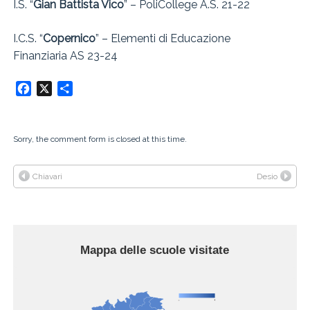
I.S. “
Gian Battista Vico
” – PoliCollege A.S. 21-22
I.C.S. “
Copernico
” – Elementi di Educazione
Finanziaria AS 23-24
Facebook
X
Condividi
Sorry, the comment form is closed at this time.
Chiavari
Desio
Mappa delle scuole visitate