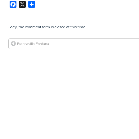
FRONTIERA DEI
Facebook
X
Condividi
PORTAFOGLI
QUIZ
Sorry, the comment form is closed at this time.
Francavilla Fontana