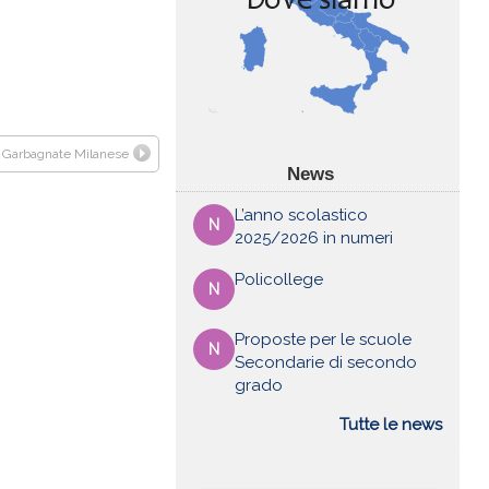
Garbagnate Milanese
News
L’anno scolastico
N
2025/2026 in numeri
Policollege
N
Proposte per le scuole
N
Secondarie di secondo
grado
Tutte le news