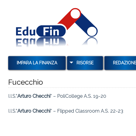
IMPARA LA FINANZA
RISORSE
REDAZION
MUTUI
Fucecchio
TAN E TAEG
I.I.S.”
Arturo Checchi
” – PoliCollege A.S. 19-20
TASSI E USURA
TASSI DI INTERESSE E
I.I.S.”
Arturo Checchi
” – Flipped Classroom A.S. 22-23
CAPITALIZZAZIONE
OBBLIGAZIONI