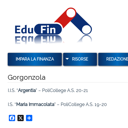
IMPARA LA FINANZA
RISORSE
REDAZION
MUTUI
Gorgonzola
TAN E TAEG
I.I.S. “
Argentia
” – PoliCollege A.S. 20-21
TASSI E USURA
TASSI DI INTERESSE E
I.S. “
Maria Immacolata
” – PoliCollege A.S. 19-20
CAPITALIZZAZIONE
Facebook
X
Condividi
OBBLIGAZIONI