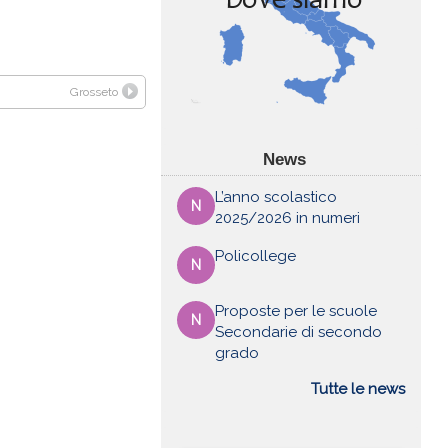
Grosseto
News
L’anno scolastico
N
2025/2026 in numeri
Policollege
N
Proposte per le scuole
N
Secondarie di secondo
grado
Tutte le news