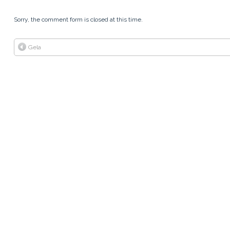
FRONTIERA DEI
PORTAFOGLI
Sorry, the comment form is closed at this time.
QUIZ
Gela