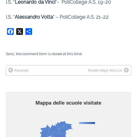
I.S. “
Leonardo da Vinci
”- PoliCollege A.S. 19-20
I.S. “
Alessandro Volta
” – PoliCollege A.S. 21-22
Facebook
X
Condividi
Sorry, the comment form is closed at this time.
Recanati
Roseto degli Abruzzi
Mappa delle scuole visitate