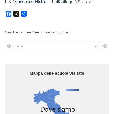
I.I.S. “
Francesco Filelfo
” – PoliCollege A.S. 20-21
Facebook
X
Condividi
Sorry, the comment form is closed at this time.
Terralba
Torino
Mappa delle scuole visitate