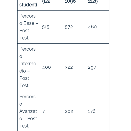
922
1096
1129
studenti
Percors
o Base –
515
572
460
Post
Test
Percors
o
Interme
400
322
297
dio –
Post
Test
Percors
o
Avanzat
7
202
176
o – Post
Test