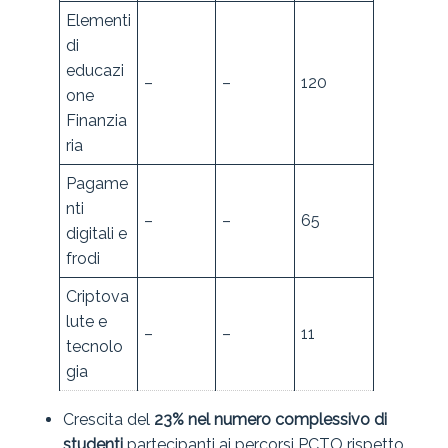
Elementi
di
educazi
–
–
120
one
Finanzia
ria
Pagame
nti
–
–
65
digitali e
frodi
Criptova
lute e
–
–
11
tecnolo
gia
Crescita del
23% nel numero complessivo di
studenti
partecipanti ai percorsi PCTO rispetto