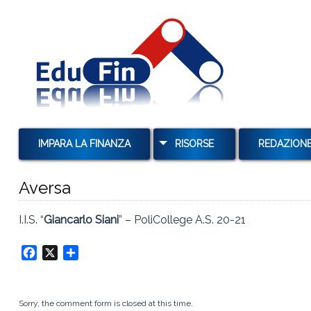
IMPARA LA FINANZA
RISORSE
REDAZION
MUTUI
Aversa
TAN E TAEG
I.I.S. “
Giancarlo Siani
” – PoliCollege A.S. 20-21
TASSI E USURA
TASSI DI INTERESSE E
Facebook
X
Condividi
CAPITALIZZAZIONE
OBBLIGAZIONI
Sorry, the comment form is closed at this time.