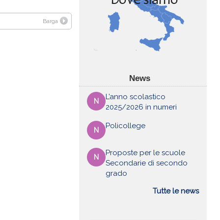
Barga
News
L’anno scolastico
N
2025/2026 in numeri
Policollege
N
Proposte per le scuole
N
Secondarie di secondo
grado
Tutte le news