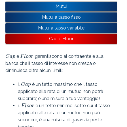
Mutui
Mutui a tasso fisso
Mutui a tasso variabile
Cap e Floor
e
garantiscono al contraente e alla
C
a
p
F
l
o
o
r
banca che il tasso di interesse non cresca o
diminuisca oltre alcuni limiti:
il
è un tetto massimo che il tasso
C
a
p
applicato alla rata di un mutuo non potrà
superare; è una misura a tuo vantaggio!
il
è un tetto minimo, sotto cui il tasso
F
l
o
o
r
applicato alla rata di un mutuo non può
scendere; è una misura di garanzia per le
banche.