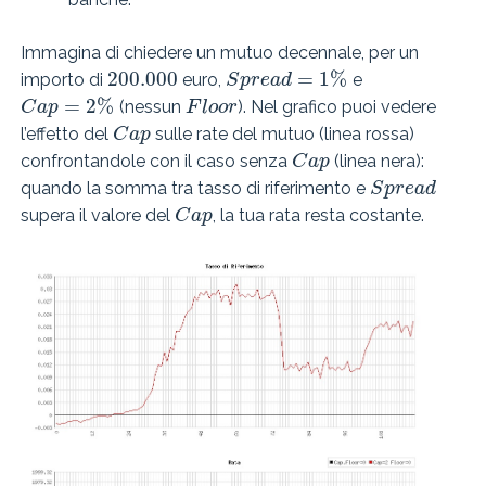
Immagina di chiedere un mutuo decennale, per un
200.000
=
1
%
importo di
euro,
e
S
p
r
e
a
d
=
2
%
(nessun
). Nel grafico puoi vedere
C
a
p
F
l
o
o
r
l’effetto del
sulle rate del mutuo (linea rossa)
C
a
p
confrontandole con il caso senza
(linea nera):
C
a
p
quando la somma tra tasso di riferimento e
S
p
r
e
a
d
supera il valore del
, la tua rata resta costante.
C
a
p