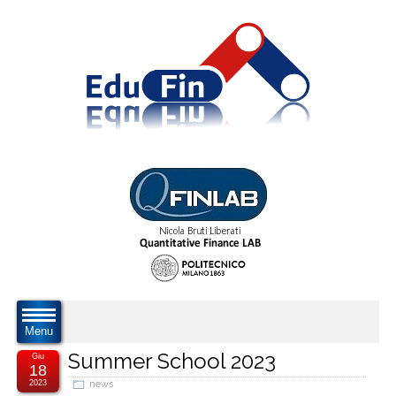
Menu
Summer School 2023
Giu
18
2023
news