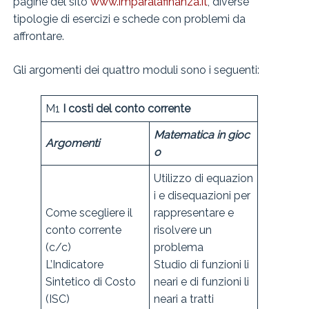
pagine del sito
www.imparalafinanza.it
, diverse
tipologie di esercizi e schede con problemi da
affrontare.
Gli argomenti dei quattro moduli sono i seguenti:
M1
I costi del conto corrente
Matematica in gioc
Argomenti
o
Utilizzo di equazion
i e disequazioni per
Come scegliere il
rappresentare e
conto corrente
risolvere un
(c/c)
problema
L’Indicatore
Studio di funzioni li
Sintetico di Costo
neari e di funzioni li
(ISC)
neari a tratti