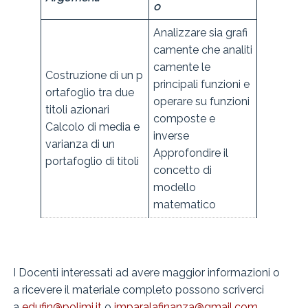
o
Analizzare sia grafi
camente che analiti
camente le
Costruzione di un p
principali funzioni e
ortafoglio tra due
operare su funzioni
titoli azionari
composte e
Calcolo di media e
inverse
varianza di un
Approfondire il
portafoglio di titoli
concetto di
modello
matematico
I Docenti interessati ad avere maggior informazioni o
a ricevere il materiale completo possono scriverci
a
edufin@polimi.it
o
imparalafinanza@gmail.com
.