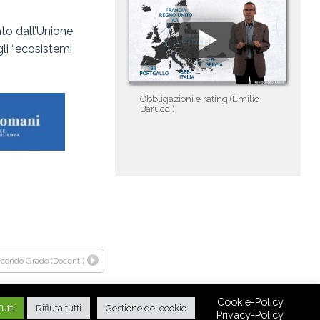
ato dall’Unione
li “ecosistemi
Obbligazioni e rating (Emilio
Barucci)
econdo Grado (Docenti)
Cookie-Policy
utti
Rifiuta tutti
Gestione dei cookie
Privacy-Policy