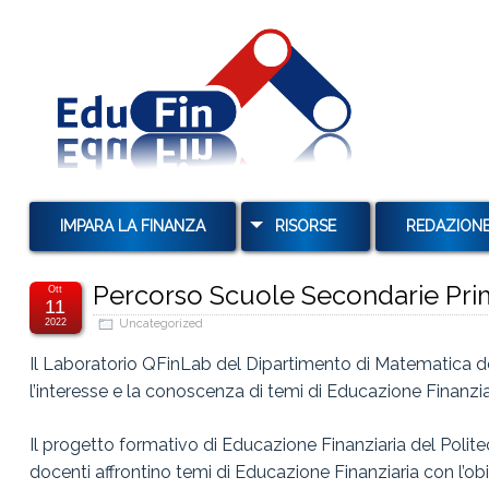
IMPARA LA FINANZA
RISORSE
REDAZION
MUTUI
Percorso Scuole Secondarie Pri
Ott
11
TAN E TAEG
2022
Uncategorized
TASSI E USURA
Il Laboratorio QFinLab del Dipartimento di Matematica d
l’interesse e la conoscenza di temi di Educazione Finanzia
TASSI DI INTERESSE E
CAPITALIZZAZIONE
Il progetto formativo di Educazione Finanziaria del Polit
OBBLIGAZIONI
docenti affrontino temi di Educazione Finanziaria con l’ob