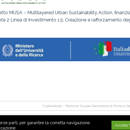
getto MUSA – Multilayered Urban Sustainability Action, finanzi
2 Linea di Investimento 1.5: Creazione e rafforzamento deg
Criptovalute – Percorso Scuole Secondarie di Primo e S
terze parti, per garantire la corretta navigazione,
licy
Accetta T
nicazione.