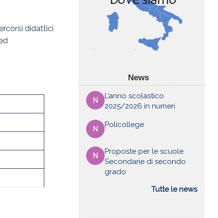
rcorsi didattici
 ed
News
L’anno scolastico
N
2025/2026 in numeri
Policollege
N
Proposte per le scuole
N
Secondarie di secondo
grado
Tutte le news