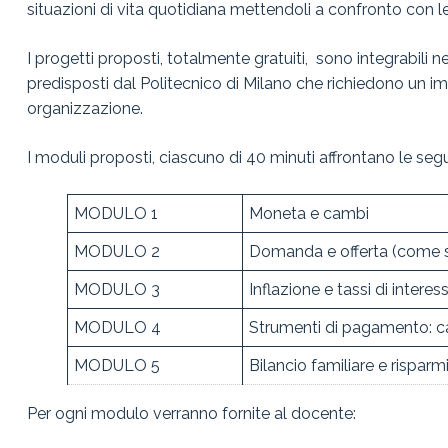
FRONTIERA DEI
situazioni di vita quotidiana mettendoli a confronto con l
PORTAFOGLI
I progetti proposti, totalmente gratuiti, sono integrabili 
QUIZ
predisposti dal Politecnico di Milano che richiedono un i
organizzazione.
I moduli proposti, ciascuno di 40 minuti affrontano le se
MODULO 1
Moneta e cambi
MODULO 2
Domanda e offerta (come s
MODULO 3
Inflazione e tassi di interes
MODULO 4
Strumenti di pagamento: ca
MODULO 5
Bilancio familiare e risparm
Per ogni modulo verranno fornite al docente: