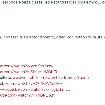
 (seconda e terza classe), ed è strutturato in cinque moduli cos
onali con testi di approfondimento, video, convertitori di valuta,
be.com/watch?v=yydKspJubv0
be.com/watch?v=SMdVtcMObZU
offerta:
www.youtube.com/watch?v=k1oVNLYg4qo
tube.com/watch?v=OYZXVVAcBVM
ww.youtube.com/watch?v=xT9yBj4YncU
ube.com/watch?v=lYhDREjbltY