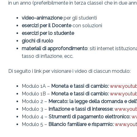
FRONTIERA DEI
in un anno (preferibilmente in terza classe) che in due anni
PORTAFOGLI
video-animazione
per gli studenti
QUIZ
esercizi per il Docente
con soluzioni
esercizi per lo studente
giochi di ruolo
materiali di approfondimento
: siti internet istituzi
tasso di inflazione, ecc.
Di seguito i link per visionare i video di ciascun modulo:
Modulo 1A –
Moneta e tassi di cambio:
www.youtu
Modulo 1B –
Moneta e tassi di cambio:
www.youtu
Modulo 2 –
Mercato: la legge della domanda e dell’
Modulo 3 –
Inflazione e tassi di interesse:
www.you
Modulo 4 –
Strumenti di pagamento elettronico:
w
Modulo 5 –
Bilancio familiare e risparmio:
www.yout