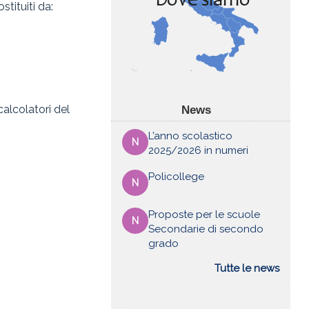
tituiti da:
 calcolatori del
News
L’anno scolastico
N
2025/2026 in numeri
Policollege
N
Proposte per le scuole
N
Secondarie di secondo
grado
Tutte le news