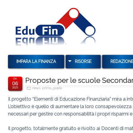
IMPARA LA FINANZA
RISORSE
REDAZION
MUTUI
Proposte per le scuole Secondar
Ott
06
TAN E TAEG
2025
news
,
primo_grado
TASSI E USURA
Il progetto “Elementi di Educazione Finanziaria” mira a in
L’obiettivo è quello di aumentare la loro consapevolezza s
TASSI DI INTERESSE E
CAPITALIZZAZIONE
necessari per gestire con responsabilità i propri risparmi 
OBBLIGAZIONI
Il progetto, totalmente gratuito e rivolto ai Docenti di mat